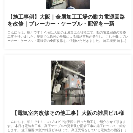
【施工事例】大阪｜金属加工工場の動力電源回路
を改修｜ブレーカー・ケーブル・配管を一新
こんにちは、細川です！ 今回は大阪の金属加工会社様にて、動力電源回路の改修
工事を行いました。現場では鉄粉の堆積による短絡事故が発生し、これを機にブレ
ーカー・ケーブル・電線管の全面改修をご依頼いただきました。 施工概要 施 […]
【電気室内改修その他工事】大阪の雑居ビル様
こんにちは、細川です！ このブログでは実際に行った施工をご紹介させて頂きま
す。 本日は電気室工事、高圧ケーブルの更新及び配管工事の施工についてご紹介
します。 施工概要 大阪の雑居ビル様にて、高圧受電をしている電気室の機器 […]